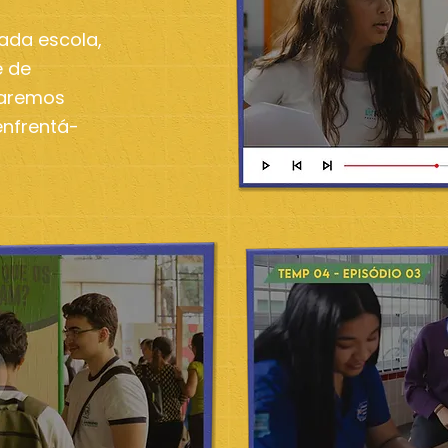
ada escola,
e de
taremos
enfrentá-